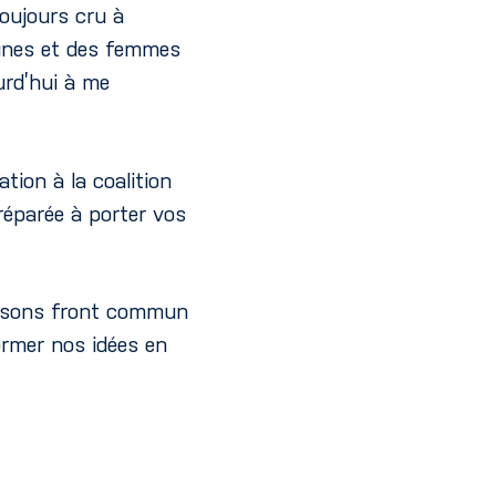
toujours cru à
eunes et des femmes
urd’hui à me
ion à la coalition
réparée à porter vos
aisons front commun
rmer nos idées en