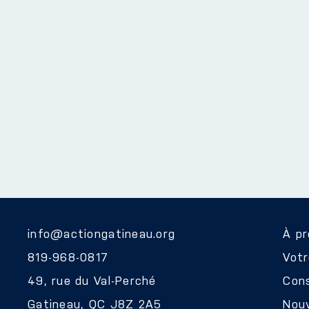
info@actiongatineau.org
À p
819-968-0817
Vot
49, rue du Val-Perché
Cons
Gatineau, QC J8Z 2A5
Nouv