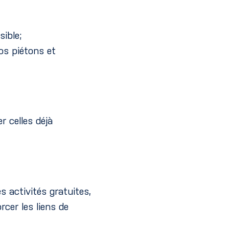
ible;
nos piétons et
r celles déjà
es activités gratuites,
rcer les liens de