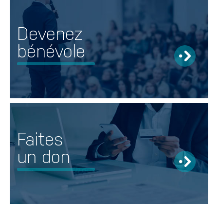
Devenez
bénévole
Faites
un don