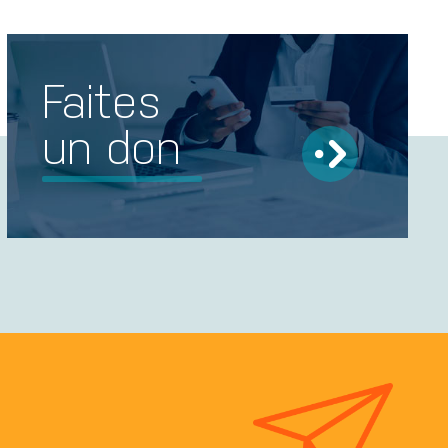
Faites
un don