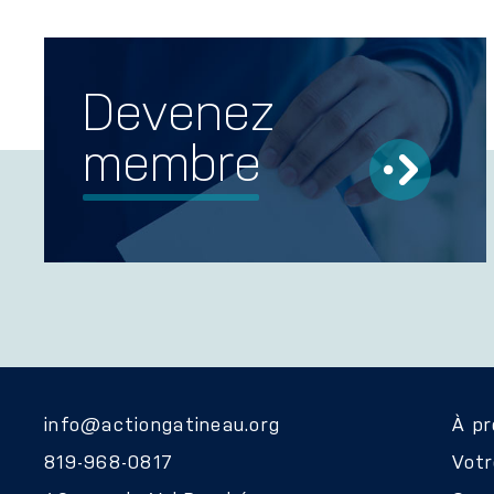
Devenez
membre
info@actiongatineau.org
À p
819-968-0817
Vot