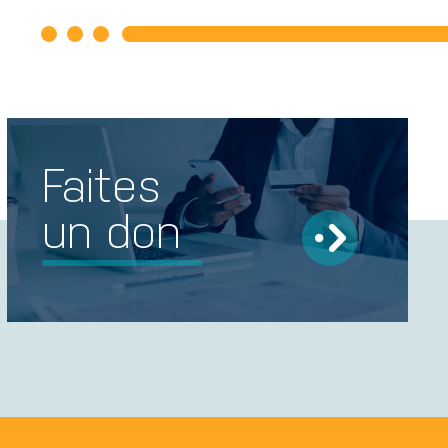
Faites
un don