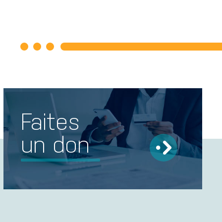
Faites
un don