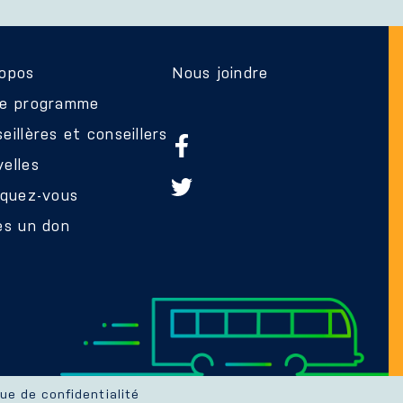
ropos
Nous joindre
re programme
eillères et conseillers
elles
iquez-vous
es un don
que de confidentialité