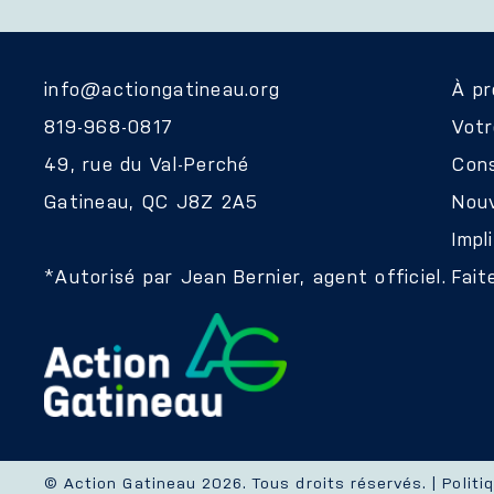
info@actiongatineau.org
À p
819-968-0817
Vot
49, rue du Val-Perché
Cons
Gatineau, QC J8Z 2A5
Nouv
Impl
*Autorisé par Jean Bernier, agent officiel.
Fait
© Action Gatineau 2026. Tous droits réservés. |
Politi