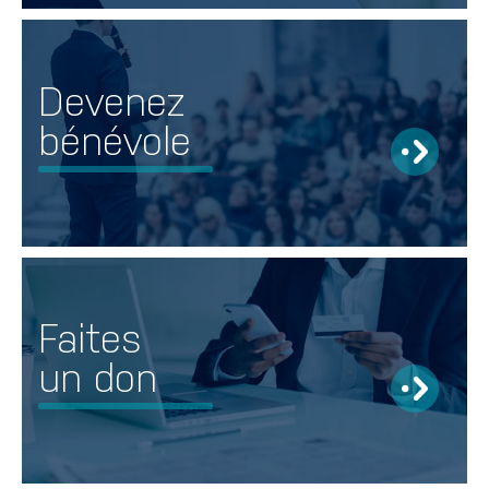
Devenez
bénévole
Faites
un don