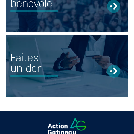
bénévole
Faites
un don