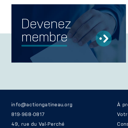
Devenez
membre
info@actiongatineau.org
À p
819-968-0817
Vot
49, rue du Val-Perché
Cons