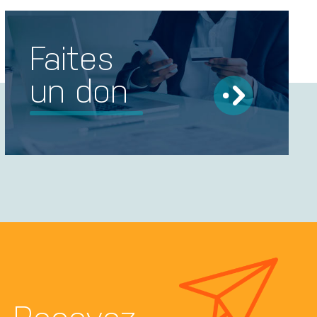
Faites
un don