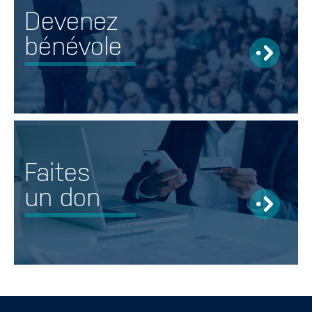
Devenez
bénévole
Faites
un don