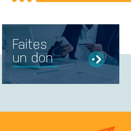
Faites
un don